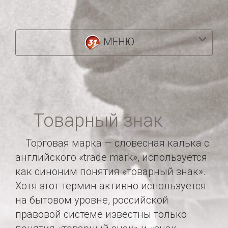
МЕНЮ
Товарный знак
Торговая марка — словесная калька с
английского «trade mark», используется
как синоним понятия «товарный знак».
Хотя этот термин активно используется
на бытовом уровне, российской
правовой системе известны только